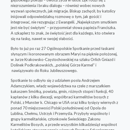
niezrozumienia i braku dialogu – również wobec nowych
wyzwań społecznych, jak migracje. Biskup zachęcił, by katolicy
inicjowali odpowiedzialną rozmowę o tym, jak gościć i
integrować, nie rezygnując z Ewangelii. „Największym smutkiem
jest nie być świętym” – przypomniał słowa papieża Franciszka.
A szkaplerz to znak, że świętość jest dla każdego, kto otwiera
się na łaskę, nawet w swojej słabości.
Było to już po raz 27 Ogólnopolskie Spotkanie przed łaskami
słynącym i koronowanym obrazem Maryi na pięknie położonej,
w Jurze Krakowsko-Częstochowskiej na szlaku Orlich Gniazd i
Dolinek Podkrakowskich, „polskiej Górze Karmel” i
nawiązywało do Roku Jubileuszowego.
Spotkanie to odbyło się z udziałem posła Andrzejem
Adamczykiem, władz województwa na czele z marszałkiem
Łukaszem Smółką, powiatu, gmin, różnych stopni i funkcji, 40
kapłanów z kilku diecezji, współbraci karmelitów bosych z
Polski, z Munster k. Chicago w USA oraz kilku tysięcy wiernych z
ponad 70 miejscowości Polski południowej od Opola do
Lublina, Chełmu, Ustrzyk i Przemyśla. Przybyły wspólnoty i
grupy karmelitańskie, członkowie Świeckiego Zakonu
Karmelitów Bosych, a przede wszystkim kilkadziesiąt wspólnot
katolickiego stowarzyszenia wiernych Bractwa Szkaplerznego,