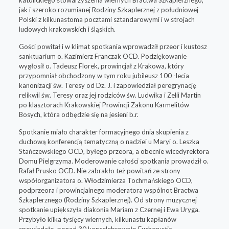
jak i szeroko rozumianej Rodziny Szkaplerznej z południowej
Polski z kilkunastoma pocztami sztandarowymi i w strojach
ludowych krakowskich i śląskich.
Gości powitał i w klimat spotkania wprowadził przeor i kustosz
sanktuarium o. Kazimierz Franczak OCD. Podziękowanie
wygłosił o. Tadeusz Florek, prowincjał z Krakowa, który
przypomniał obchodzony w tym roku jubileusz 100 -lecia
kanonizacji św. Teresy od Dz. J. i zapowiedział peregrynację
relikwii św. Teresy oraz jej rodziców św. Ludwika i Zelii Martin
po klasztorach Krakowskiej Prowincji Zakonu Karmelitów
Bosych, która odbędzie się na jesieni b.r.
Spotkanie miało charakter formacyjnego dnia skupienia z
duchową konferencją tematyczną o nadziei u Maryi o. Leszka
Stańczewskiego OCD, byłego przeora, a obecnie wicedyrektora
Domu Pielgrzyma. Moderowanie całości spotkania prowadził o.
Rafał Prusko OCD. Nie zabrakło też powitań ze strony
współorganizatora o. Włodzimierza Tochmańskiego OCD,
podprzeora i prowincjalnego moderatora wspólnot Bractwa
Szkaplerznego (Rodziny Szkaplerznej). Od strony muzycznej
spotkanie upiększyła diakonia Mariam z Czernej i Ewa Uryga.
Przybyło kilka tysięcy wiernych, kilkunastu kapłanów
spowiadało, ponad 30 koncelebrowało Eucharystię.