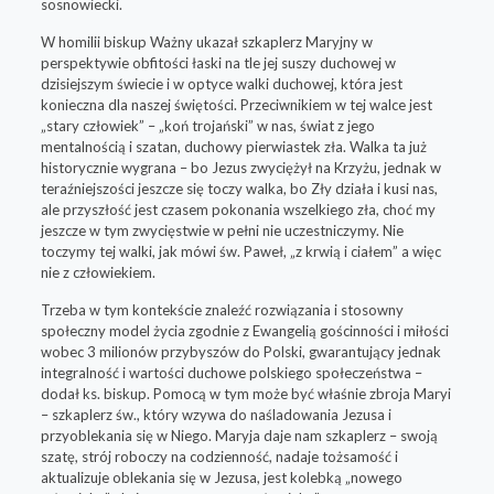
sosnowiecki.
W homilii biskup Ważny ukazał szkaplerz Maryjny w
perspektywie obfitości łaski na tle jej suszy duchowej w
dzisiejszym świecie i w optyce walki duchowej, która jest
konieczna dla naszej świętości. Przeciwnikiem w tej walce jest
„stary człowiek” – „koń trojański” w nas, świat z jego
mentalnością i szatan, duchowy pierwiastek zła. Walka ta już
historycznie wygrana – bo Jezus zwyciężył na Krzyżu, jednak w
teraźniejszości jeszcze się toczy walka, bo Zły działa i kusi nas,
ale przyszłość jest czasem pokonania wszelkiego zła, choć my
jeszcze w tym zwycięstwie w pełni nie uczestniczymy. Nie
toczymy tej walki, jak mówi św. Paweł, „z krwią i ciałem” a więc
nie z człowiekiem.
Trzeba w tym kontekście znaleźć rozwiązania i stosowny
społeczny model życia zgodnie z Ewangelią gościnności i miłości
wobec 3 milionów przybyszów do Polski, gwarantujący jednak
integralność i wartości duchowe polskiego społeczeństwa –
dodał ks. biskup. Pomocą w tym może być właśnie zbroja Maryi
– szkaplerz św., który wzywa do naśladowania Jezusa i
przyoblekania się w Niego. Maryja daje nam szkaplerz – swoją
szatę, strój roboczy na codzienność, nadaje tożsamość i
aktualizuje oblekania się w Jezusa, jest kolebką „nowego