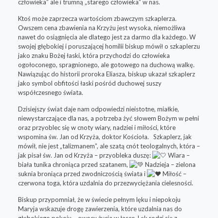
człowieka” ale i trumną „starego człowieka” w nas.
Ktoś może zaprzecza wartościom zbawczym szkaplerza.
Owszem cena zbawienia na Krzyżu jest wysoka, niemożliwa
nawet do osiągnięcia ale dlatego jest za darmo dla każdego. W
swojej głębokiej i poruszającej homilii biskup mówił o szkaplerzu
jako znaku Bożej łaski, która przychodzi do człowieka
ogołoconego, spragnionego, ale gotowego na duchową walkę.
Nawiązując do historii proroka Eliasza, biskup ukazał szkaplerz
jako symbol obfitości łaski pośród duchowej suszy
współczesnego świata.
Dzisiejszy świat daje nam odpowiedzi nieistotne, miałkie,
niewystarczające dla nas, a potrzeba żyć słowem Bożym w pełni
oraz przyoblec się w cnoty wiary, nadziei i miłości, które
wspomina św. Jan od Krzyża, doktor Kościoła. Szkaplerz, jak
mówił, nie jest „talizmanem”, ale szatą cnót teologalnych, która –
jak pisał św. Jan od Krzyża – przyobleka duszę:
Wiara –
biała tunika chroniąca przed szatanem,
Nadzieja – zielona
suknia broniąca przed zwodniczością świata i
Miłość –
czerwona toga, która uzdalnia do przezwyciężania cielesności.
Biskup przypomniał, że w świecie pełnym lęku i niepokoju
Maryja wskazuje drogę zawierzenia, które uzdalnia nas do
głębokiego pokoju – owocu życia w łasce. Lęk rodzi się z