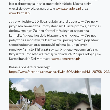
jest traktowany jako sakramentale Kościoła. Można o nim
więcej się dowiedzieć na portalu
www.szkaplerz.pl
oraz
www.karmel.pl
.
Jutro w niedzielę, 20` lipca, ostatni akord odpustu w Czernej –
przypada zewnętrzna uroczystość św. Eliasza proroka, patrona i
duchowego ojca Zakonu Karmelitańskiego oraz patrona
karmelitańskiego kościoła (dawnego eremickiego) w Czernej,
połączona z modlitwą za kierowców i poświęceniem pojazdów
samochodowych oraz motocykli (niemal jak „ognistych
rumaków” z historii Eliasza) z okazji bliskiego wspomnienia św.
Krzysztofa. Ponadto w Czernej w dniach 24-27 lipca odbędą się
Karmelitańskie Dni Młodych:
www.kdmczerna.pl/
Kazanie bpa Artura Ważnego
https://www.facebook.com/anna.sliwka.509/videos/643128758123