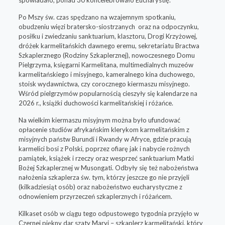
Po Mszy św. czas spędzano na wzajemnym spotkaniu,
obudzeniu więzi bratersko-siostrzanych oraz na odpoczynku,
posiłku i zwiedzaniu sanktuarium, klasztoru, Drogi Krzyżowej,
dróżek karmelitańskich dawnego eremu, sekretariatu Bractwa
Szkaplerznego (Rodziny Szkaplerznej), nowoczesnego Domu
Pielgrzyma, księgarni Karmelitana, multimedialnych muzeów
karmelitańskiego i misyjnego, kameralnego kina duchowego,
stoisk wydawnictwa, czy corocznego kiermaszu misyjnego.
Wśród pielgrzymów popularnością cieszyły się kalendarze na
2026 r., książki duchowości karmelitańskiej i różańce.
Na wielkim kiermaszu misyjnym można było ufundować
opłacenie studiów afrykańskim klerykom karmelitańskim z
misyjnych państw Burundi i Rwandy w Afryce, gdzie pracują
karmelici bosi z Polski, poprzez ofiarę jak i nabycie rożnych
pamiątek, książek i rzeczy oraz wesprzeć sanktuarium Matki
Bożej Szkaplerznej w Musongati. Odbyły się też nabożeństwa
nałożenia szkaplerza św. tym, którzy jeszcze go nie przyjęli
(kilkadziesiąt osób) oraz nabożeństwo eucharystyczne z
odnowieniem przyrzeczeń szkaplerznych i różańcem.
Kilkaset osób w ciągu tego odpustowego tygodnia przyjęło w
Czernej piękny dar szaty Maryi – szkaplerz karmelitański, który