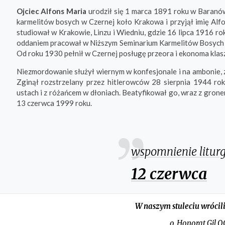
Ojciec Alfons Maria
urodził się 1 marca 1891 roku w Baranó
karmelitów bosych w Czernej koło Krakowa i przyjął imię Al
studiował w Krakowie, Linzu i Wiedniu, gdzie 16 lipca 1916 r
oddaniem pracował w Niższym Seminarium Karmelitów Bosych 
Od roku 1930 pełnił w Czernej posługę przeora i ekonoma klas
Niezmordowanie służył wiernym w konfesjonale i na ambonie, 
Zginął rozstrzelany przez hitlerowców 28 sierpnia 1944 r
ustach i z różańcem w dłoniach. Beatyfikował go, wraz z grone
13 czerwca 1999 roku.
wspomnienie litur
12 czerwca
W naszym stuleciu wrócil
o. Honorat Gil 