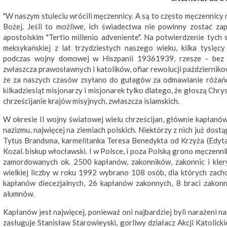
"W naszym stuleciu wrócili męczennicy. A są to często męczennicy n
Bożej. Jeśli to możliwe, ich świadectwa nie powinny zostać zap
apostolskim "Tertio millenio adveniente". Na potwierdzenie tyc
meksykańskiej z lat trzydziestych naszego wieku, kilka tysię
podczas wojny domowej w Hiszpanii 19361939, rzesze - bez ż
zwłaszcza prawosławnych i katolików, ofiar rewolucji październikowe
że za naszych czasów zsyłano do gułagów za odmawianie różańc
kilkadziesiąt misjonarzy i misjonarek tylko dlatego, że głoszą Ch
chrześcijanie krajów misyjnych, zwłaszcza islamskich.
W okresie II wojny światowej wielu chrześcijan, głównie kapłanów
nazizmu, najwięcej na ziemiach polskich. Niektórzy z nich już dostą
Tytus Brandsma, karmelitanka Teresa Benedykta od Krzyża (Edyta 
Kozal. biskup włocławski. I w Polsce, i poza Polską grono męczenni
zamordowanych ok. 2500 kapłanów, zakonników, zakonnic i kler
wielkiej liczby w roku 1992 wybrano 108 osób, dla których zach
kapłanów diecezjalnych, 26 kapłanów zakonnych, 8 braci zakonn
alumnów.
Kapłanów jest najwięcej, ponieważ oni najbardziej byli narażeni n
zasługuje Stanisław Starowieyski, gorliwy działacz Akcji Katolic