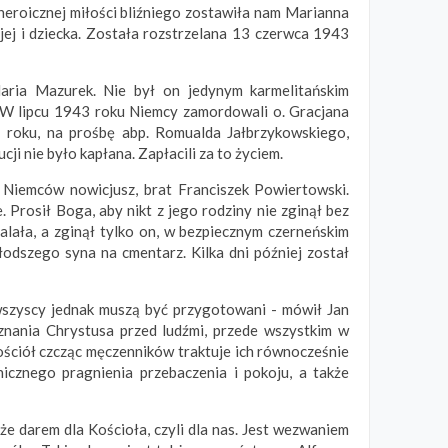
eroicznej miłości bliźniego zostawiła nam Marianna
jej i dziecka. Została rozstrzelana 13 czerwca 1943
Maria Mazurek. Nie był on jedynym karmelitańskim
. W lipcu 1943 roku Niemcy zamordowali o. Gracjana
1 roku, na prośbę abp. Romualda Jałbrzykowskiego,
ji nie było kapłana. Zapłacili za to życiem.
 Niemców nowicjusz, brat Franciszek Powiertowski.
rosił Boga, aby nikt z jego rodziny nie zginął bez
ocalała, a zginął tylko on, w bezpiecznym czerneńskim
odszego syna na cmentarz. Kilka dni później został
wszyscy jednak muszą być przygotowani - mówił Jan
yznania Chrystusa przed ludźmi, przede wszystkim w
 Kościół czcząc męczenników traktuje ich równocześnie
icznego pragnienia przebaczenia i pokoju, a także
e darem dla Kościoła, czyli dla nas. Jest wezwaniem