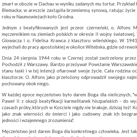
zmarł w obozie w Dachau w wyniku zadanych mu tortur. Przykład h
Biemacka; w areszcie zastąpiła brzemienną synową, ratując życie 
roku w Naumowieżach koło Grodna.
Jednym z beatyfikowanych jest przeor czerneński, o. Alfons 
męczennikiem na ziemiach polskich w okresie II wojny światowej
Glowacza i o. Fidelisa Krawca z klasztoru wileńskiego. W 194
wyjechali do pracy apostolskiej w okolice Witebska, gdzie od rewoluc
Dnia 24 sierpnia 1944 roku w Czernej został zastrzelony przez
Pochodził z Warszawy. Bardzo przeżywał Powstanie Warszawskie. P
stanu łaski i w tej intencji ofiarował swoje życie. Cała rodzina 
klasztorze. O. Alfons jako przełożony odprowadził swojego najmł
pochowany obok niego.
W każdej epoce męczeństwo było darem Boga dla nielicznych, "
Paweł II z okazji beatyfikacji karmelitanek hiszpańskich - do w
czasach próby, których w Kościele nigdy nie brakuje, dzisiaj też!
jako znak wierności do śmierci i jako cudowny znak ich bezgran
jedności i wzajemnego zrozumienia".
Męczeństwo jest darem Boga dla konkretnego człowieka. Jest takż