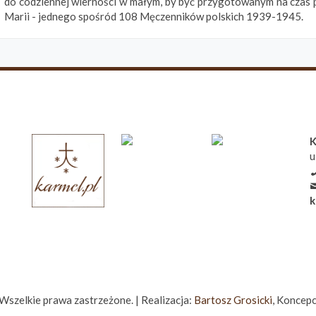
do codziennej wierności w małym, by być przygotowanym na czas p
Marii - jednego spośród 108 Męczenników polskich 1939-1945.
K
u
k
zelkie prawa zastrzeżone. | Realizacja:
Bartosz Grosicki
, Koncepc