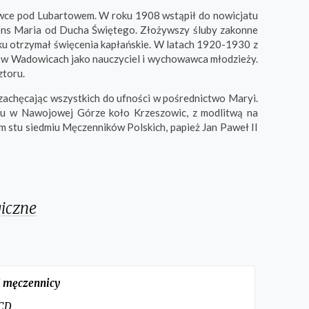
wce pod Lubartowem. W roku 1908 wstąpił do nowicjatu
fons Maria od Ducha Świętego. Złożywszy śluby zakonne
oku otrzymał święcenia kapłańskie. W latach 1920-1930 z
w Wadowicach jako nauczyciel i wychowawca młodzieży.
ztoru.
zachęcając wszystkich do ufności w pośrednictwo Maryi.
oku w Nawojowej Górze koło Krzeszowic, z modlitwą na
m stu siedmiu Męczenników Polskich, papież Jan Paweł II
giczne
i męczennicy
OCD