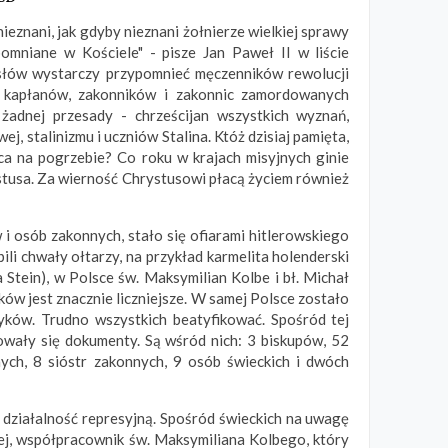
ieznani, jak gdyby nieznani żołnierze wielkiej sprawy
omniane w Kościele" - pisze Jan Paweł II w liście
h słów wystarczy przypomnieć męczenników rewolucji
cy kapłanów, zakonników i zakonnic zamordowanych
adnej przesady - chrześcijan wszystkich wyznań,
j, stalinizmu i uczniów Stalina. Któż dzisiaj pamięta,
a na pogrzebie? Co roku w krajach misyjnych ginie
rystusa. Za wierność Chrystusowi płacą życiem również
 i osób zakonnych, stało się ofiarami hitlerowskiego
pili chwały ołtarzy, na przykład karmelita holenderski
Stein), w Polsce św. Maksymilian Kolbe i bł. Michał
ków jest znacznie liczniejsze. W samej Polsce zostało
yków. Trudno wszystkich beatyfikować. Spośród tej
owały się dokumenty. Są wśród nich: 3 biskupów, 52
ych, 8 sióstr zakonnych, 9 osób świeckich i dwóch
a działalność represyjną. Spośród świeckich na uwagę
kiej, współpracownik św. Maksymiliana Kolbego, który