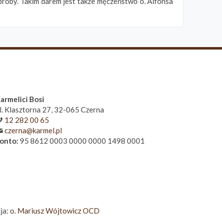
róby. Takim darem jest także męczeństwo o. Alfonsa
armelici Bosi
l. Klasztorna 27, 32-065 Czerna
12 282 00 65
czerna@karmel.pl
onto:
95 8612 0003 0000 0000 1498 0001
ja:
o. Mariusz Wójtowicz OCD