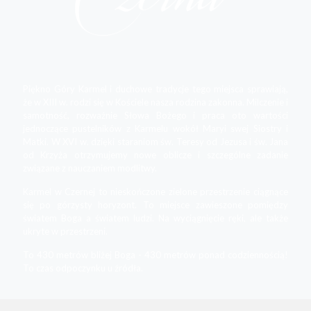
Piękno Góry Karmel i duchowe tradycje tego miejsca sprawiają,
że w XIII w. rodzi się w Kościele nasza rodzina zakonna. Milczenie i
samotność, rozważnie Słowa Bożego i praca oto wartości
jednoczące pustelników z Karmelu wokół Maryi swej Siostry i
Matki. W XVI w. dzięki staraniom św. Teresy od Jezusa i św. Jana
od Krzyża otrzymujemy nowe oblicze i szczególne zadanie
związane z nauczaniem modlitwy.
Karmel w Czernej to nieskończone zielone przestrzenie ciągnące
się po górzysty horyzont. To miejsce zawieszone pomiędzy
światem Boga a światem ludzi. Na wyciągnięcie ręki, ale także
ukryte w przestrzeni.
To 430 metrów bliżej Boga - 430 metrów ponad codziennością!
To czas odpoczynku u źródła.