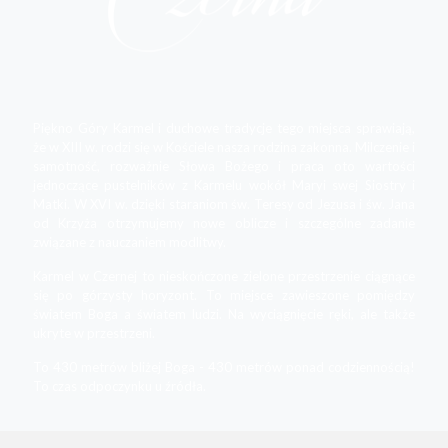
Piękno Góry Karmel i duchowe tradycje tego miejsca sprawiają,
że w XIII w. rodzi się w Kościele nasza rodzina zakonna. Milczenie i
samotność, rozważnie Słowa Bożego i praca oto wartości
jednoczące pustelników z Karmelu wokół Maryi swej Siostry i
Matki. W XVI w. dzięki staraniom św. Teresy od Jezusa i św. Jana
od Krzyża otrzymujemy nowe oblicze i szczególne zadanie
związane z nauczaniem modlitwy.
Karmel w Czernej to nieskończone zielone przestrzenie ciągnące
się po górzysty horyzont. To miejsce zawieszone pomiędzy
światem Boga a światem ludzi. Na wyciągnięcie ręki, ale także
ukryte w przestrzeni.
To 430 metrów bliżej Boga - 430 metrów ponad codziennością!
To czas odpoczynku u źródła.