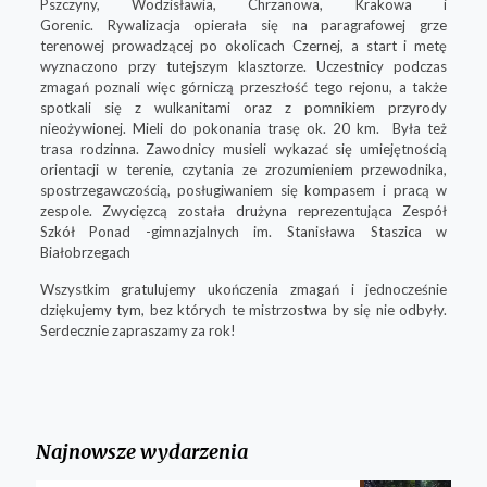
Pszczyny, Wodzisławia, Chrzanowa, Krakowa i
Gorenic. Rywalizacja opierała się na paragrafowej grze
terenowej prowadzącej po okolicach Czernej, a start i metę
wyznaczono przy tutejszym klasztorze. Uczestnicy podczas
zmagań poznali więc górniczą przeszłość tego rejonu, a także
spotkali się z wulkanitami oraz z pomnikiem przyrody
nieożywionej. Mieli do pokonania trasę ok. 20 km. Była też
trasa rodzinna. Zawodnicy musieli wykazać się umiejętnością
orientacji w terenie, czytania ze zrozumieniem przewodnika,
spostrzegawczością, posługiwaniem się kompasem i pracą w
zespole. Zwycięzcą została drużyna reprezentująca Zespół
Szkół Ponad -gimnazjalnych im. Stanisława Staszica w
Białobrzegach
Wszystkim gratulujemy ukończenia zmagań i jednocześnie
dziękujemy tym, bez których te mistrzostwa by się nie odbyły.
Serdecznie zapraszamy za rok!
Najnowsze wydarzenia