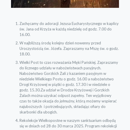
Zachęcamy do adoracji Jezusa Eucharystycznego w kaplicy
św. Jana od Krzyża w każdą niedzielę od godz. 7.00 do
16.00.
W najbliższą środę kolejny dzień nowenny przed
Uroczystością św. Józefa. Zapraszamy na Mszę św. o godz.
18.00.
Wielki Post to czas rozważania Męki Pańskiej. Zapraszamy
do licznego udziału w nabożeństwach pasyjnych.
Nabożeństwo Gorzkich Żali z kazaniem pasyjnym w
niedziele Wielkiego Postu o godz. 16.00 a nabożeństwo
Drogi Krzyżowej w piątki o godz. 17.30 i w niedziele o
godz. 15.30.Za udział w Drodze Krzyżowej i Gorzkich
Żalach można uzyskać odpust zupełny. Ten wyjątkowy
czas to także okazja do
jałmużny
, którą możemy wspierać
najuboższych i potrzebujących, składając ofiary do
skarbonki dla ubogich.
Rekolekcje Wielkopostne w naszym sanktuarium odbędą
się w dniach od 28 do 30 marca 2025. Program rekolekcji