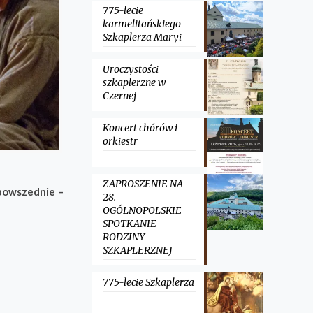
775-lecie
karmelitańskiego
Szkaplerza Maryi
Uroczystości
szkaplerzne w
Czernej
Koncert chórów i
orkiestr
ZAPROSZENIE NA
powszednie –
28.
OGÓLNOPOLSKIE
SPOTKANIE
RODZINY
SZKAPLERZNEJ
775-lecie Szkaplerza