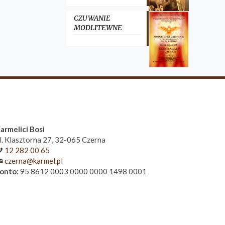
CZUWANIE
MODLITEWNE
armelici Bosi
l. Klasztorna 27, 32-065 Czerna
12 282 00 65
czerna@karmel.pl
onto:
95 8612 0003 0000 0000 1498 0001