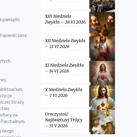
XIII Niedziela
a pamiątki
Zwykła – 28 VI 2026
Papieski Jana
XII Niedziela Zwykła
– 21 VI 2026
ętych.
XI Niedziela Zwykła
– 14 VI 2026
nej.
Sanktuarium.
X Niedziela Zwykła
ozycje
– 7 VI 2026
iczej Straży
actwu
Uroczystość
ofiary na
Najświętszej Trójcy
 Paschalnym.
– 31 V 2026
ą swego