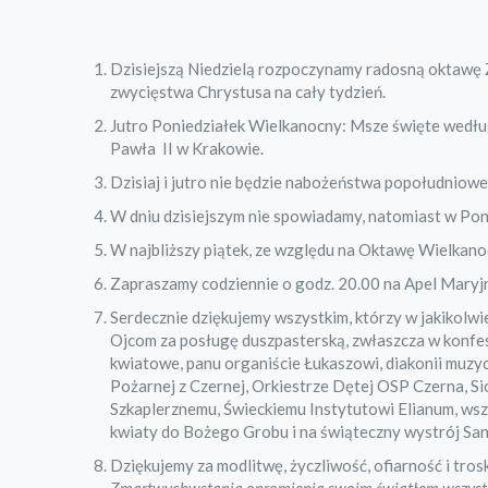
Dzisiejszą Niedzielą rozpoczynamy radosną oktawę 
zwycięstwa Chrystusa na cały tydzień.
Jutro Poniedziałek Wielkanocny: Msze święte według
Pawła II w Krakowie.
Dzisiaj i jutro nie będzie nabożeństwa popołudniow
W dniu dzisiejszym nie spowiadamy, natomiast w Po
W najbliższy piątek, ze względu na Oktawę Wielkan
Zapraszamy codziennie o godz. 20.00 na Apel Maryjn
Serdecznie dziękujemy wszystkim, którzy w jakikolwi
Ojcom za posługę duszpasterską, zwłaszcza w konfesj
kwiatowe, panu organiście Łukaszowi, diakonii muzycz
Pożarnej z Czernej, Orkiestrze Dętej OSP Czerna, S
Szkaplerznemu, Świeckiemu Instytutowi Elianum, wszy
kwiaty do Bożego Grobu i na świąteczny wystrój Sa
Dziękujemy za modlitwę, życzliwość, ofiarność i tro