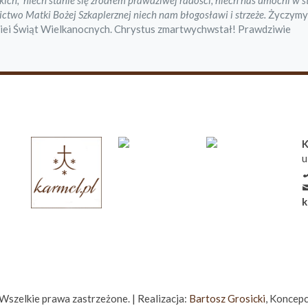
h, niech stanie się źródłem prawdziwej radości, niech nas umocni w s
ctwo Matki Bożej Szkaplerznej niech nam błogosławi i strzeże.
Życzym
dziei Świąt Wielkanocnych. Chrystus zmartwychwstał! Prawdziwie
K
u
k
zelkie prawa zastrzeżone. | Realizacja:
Bartosz Grosicki
, Koncepc