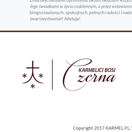
Zmartwychwstania opromienia swoim światłem wszystkic
Jego świadkami w życiu codziennym, a przez wstawienni
błogosławionych, spokojnych, pełnych radości i na
zmartwychwstał! Alleluja!
Copyright 2017 KARMEL.PL. Ws