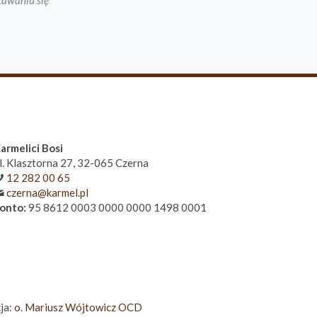
tawaniu się
y
armelici Bosi
l. Klasztorna 27, 32-065 Czerna
12 282 00 65
czerna@karmel.pl
onto:
95 8612 0003 0000 0000 1498 0001
ja:
o. Mariusz Wójtowicz OCD