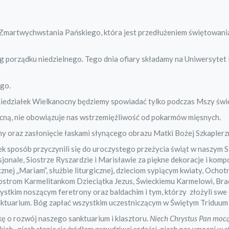
Zmartwychwstania Pańskiego, która jest przedłużeniem świętowani
 porządku niedzielnego. Tego dnia ofiary składamy na Uniwersytet 
ego.
niedziałek Wielkanocny będziemy spowiadać tylko podczas Mszy świ
ocną, nie obowiązuje nas wstrzemięźliwość od pokarmów mięsnych.
y oraz zasłonięcie łaskami słynącego obrazu Matki Bożej Szkaplerz
ek sposób przyczynili się do uroczystego przeżycia świąt w naszym 
onale, Siostrze Ryszardzie i Marisławie za piękne dekoracje i komp
nej „Mariam”, służbie liturgicznej, dzieciom sypiącym kwiaty, Ochotn
iostrom Karmelitankom Dzieciątka Jezus, Świeckiemu Karmelowi, Br
stkim noszącym feretrony oraz baldachim i tym, którzy złożyli swe 
nktuarium. Bóg zapłać wszystkim uczestniczącym w Świętym Triduum
skę o rozwój naszego sanktuarium i klasztoru.
Niech Chrystus Pan moc