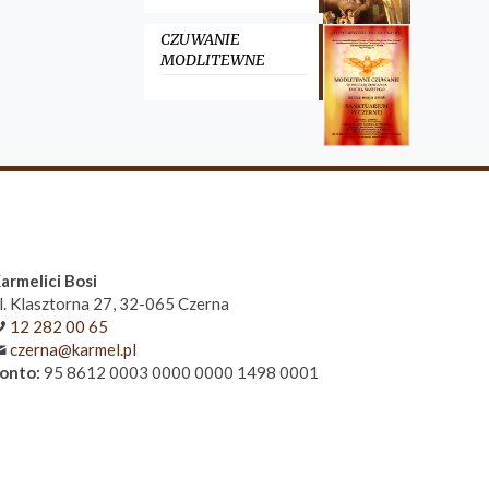
CZUWANIE
MODLITEWNE
armelici Bosi
l. Klasztorna 27, 32-065 Czerna
12 282 00 65
czerna@karmel.pl
onto:
95 8612 0003 0000 0000 1498 0001