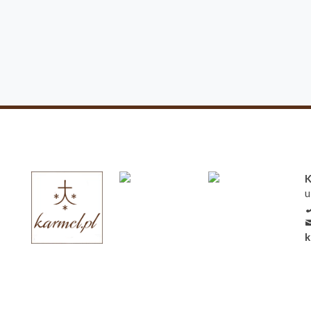
K
u
k