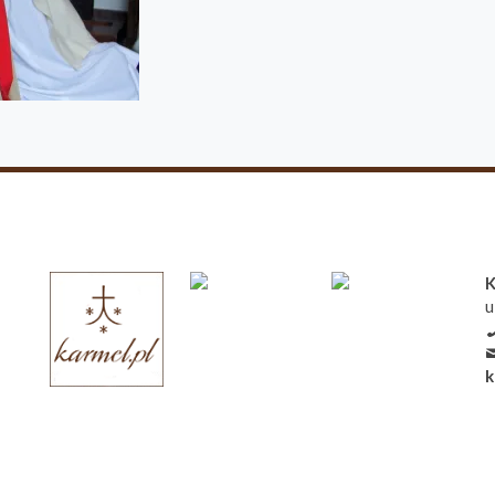
K
u
k