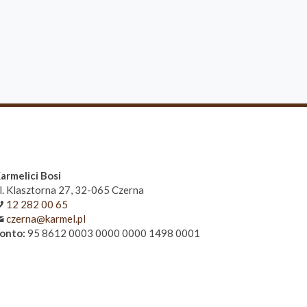
armelici Bosi
l. Klasztorna 27, 32-065 Czerna
12 282 00 65
czerna@karmel.pl
onto:
95 8612 0003 0000 0000 1498 0001