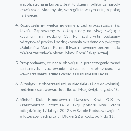
współpatronami Europy. Jest to dzień modlitw za narody
słowiańskie. Módlmy się, szczególnie w tym dniu, o pokój
na świecie.
Rozpoczęliśmy wielką nowennę przed uroczystością św.
Józefa. Zapraszamy w każdą środę na Mszę świętą z
kazaniem na godzinę 18. Po Eucharystii będziemy
odczytywać prośby i podziękowania składane do świętego
Oblubieńca Maryi. Po modlitwach nowenny będzie miało
miejsce zasłonięcie obrazu Matki Bożej Szkaplerznej.
Przypominamy, że nadal obowiązuje przestrzeganie zasad
sanitarnych: zachowanie dystansu społecznego, a
wewnątrz sanktuarium i kaplic, zasłanianie ust i nosa.
W związku z obostrzeniami, w niedziele (aż do odwołania),
będziemy sprawować dodatkową Mszę świętą o godz. 10.
Miejski Klub Honorowych Dawców Krwi PCK w
Krzeszowicach informuje o akcji poboru krwi, która
odbędzie się 17 lutego 2022 r. w Szkole Podstawowej nr 1
w Krzeszowicach przy ul. Długiej 22 w godz. od 9 do 11.