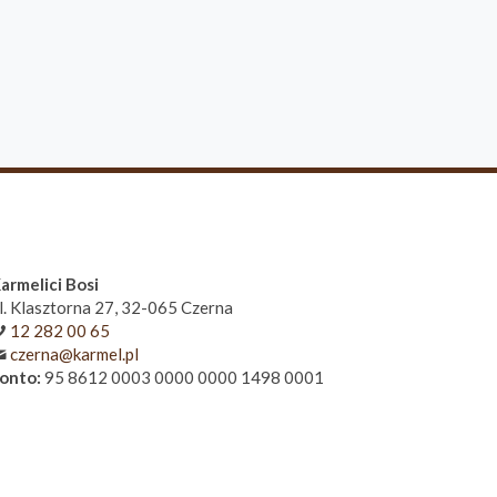
armelici Bosi
l. Klasztorna 27, 32-065 Czerna
12 282 00 65
czerna@karmel.pl
onto:
95 8612 0003 0000 0000 1498 0001