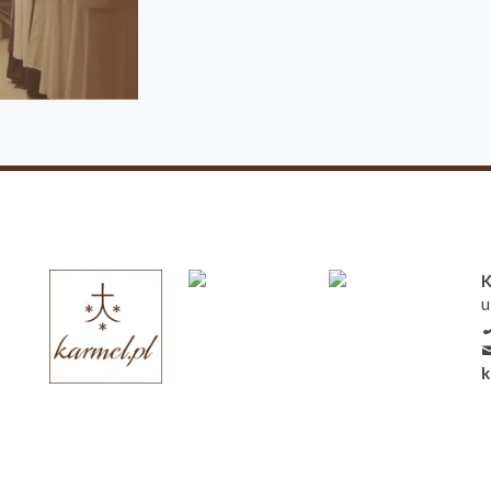
K
u
k