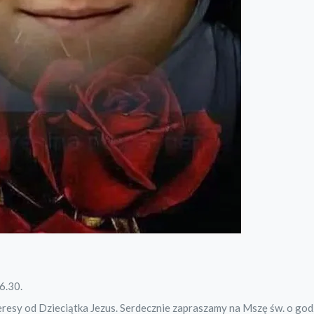
6.30.
resy od Dzieciątka Jezus. Serdecznie zapraszamy na Mszę św. o god