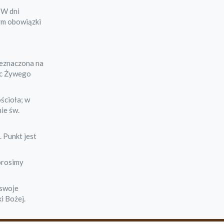
 W dni
rym obowiązki
zeznaczona na
ic Żywego
ościoła; w
ie św.
. Punkt jest
prosimy
 swoje
i Bożej.