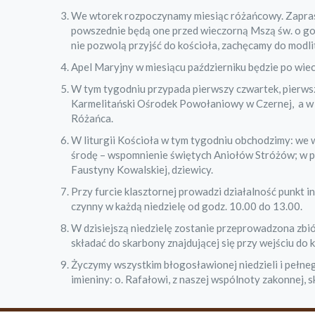
We wtorek rozpoczynamy miesiąc różańcowy. Zapras
powszednie będą one przed wieczorną Mszą św. o god
nie pozwolą przyjść do kościoła, zachęcamy do modl
Apel Maryjny w miesiącu październiku będzie po wie
W tym tygodniu przypada pierwszy czwartek, pierwsz
Karmelitański Ośrodek Powołaniowy w Czernej, a w p
Różańca.
W liturgii Kościoła w tym tygodniu obchodzimy: we w
środę – wspomnienie świętych Aniołów Stróżów; w pi
Faustyny Kowalskiej, dziewicy.
Przy furcie klasztornej prowadzi działalność punkt i
czynny w każdą niedzielę od godz. 10.00 do 13.00.
W dzisiejszą niedzielę zostanie przeprowadzona zb
składać do skarbony znajdującej się przy wejściu do 
Życzymy wszystkim błogosławionej niedzieli i pełn
imieniny: o. Rafałowi, z naszej wspólnoty zakonnej,