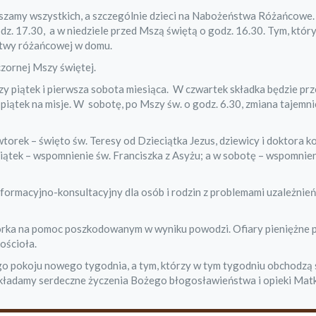
zamy wszystkich, a szczególnie dzieci na Nabożeństwa Różańcowe.
z. 17.30, a w niedziele przed Mszą świętą o godz. 16.30. Tym, któ
itwy różańcowej w domu.
czornej Mszy świętej.
y piątek i pierwsza sobota miesiąca. W czwartek składka będzie pr
iątek na misje.
W sobotę, po Mszy św. o godz. 6.30, zmiana tajemn
torek – święto św. Teresy od Dzieciątka Jezus, dziewicy i doktora k
ątek – wspomnienie św. Franciszka z Asyżu; a w sobotę – wspomnien
nformacyjno-konsultacyjny dla osób i rodzin z problemami uzależnień
iórka na pomoc poszkodowanym w wyniku powodzi. Ofiary pieniężne 
kościoła.
ego pokoju nowego tygodnia, a tym, którzy w tym tygodniu obchodzą
 składamy serdeczne życzenia Bożego błogosławieństwa i opieki Matk