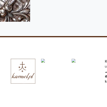
K
u
k