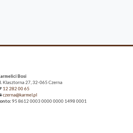
armelici Bosi
l. Klasztorna 27, 32-065 Czerna
12 282 00 65
czerna@karmel.pl
onto:
95 8612 0003 0000 0000 1498 0001