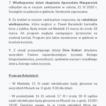
7.
Wielkopostny dzień skupienia Apostolatu Margaretek
odbędzie się w naszym sanktuarium w sobotę 21 III 2020 r.
Szczegóły na plakacie w gablocie. Serdecznie zapraszamy.
8. Za tydzień w naszym sanktuarium rozpoczną się
rekolekcje
wielkopostne
, które wygłosi o. Paweł Baraniecki karmelita
bosy z Lublina. Będą trwały od Niedzieli 15 marca do środy 18
marca. Ich program wygląda następująco: (przeczytać na
osobnej kartce). Program jest także wywieszony w gablocie w
kruchcie kościoła.
9. Z okazji przypadającego dzisiaj
Dnia Kobiet
składamy
wszystkim Paniom najserdeczniejsze życzenia Bożego
błogosławieństwa, pomyślności, spełnienia marzeń i wszelkiego
dobra, którego sobie życzycie.
Program Rekolekcji:
– W Niedzielę 15 III nauki rekolekcyjne będą głoszone na
wszystkich Mszach św. O godz. 9.00 dla dzieci.
– W poniedziałek 16 III, wtorek 17 III i środę 18 III ogólne
nauki rekolekcyjne będą głoszone na Mszach św. o godz. 10.00 i
18.00. Zwróćmy uwagę, że w czasie rekolekcji Msze św.