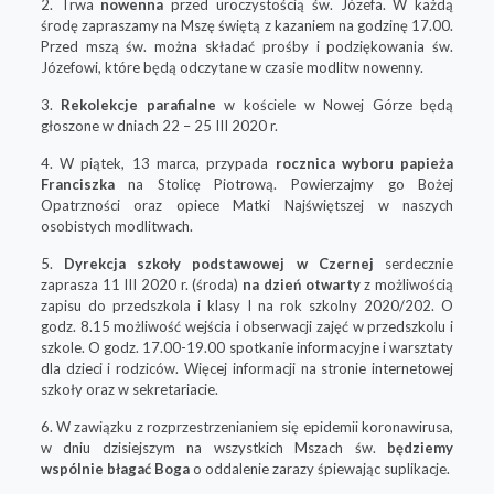
2. Trwa
nowenna
przed uroczystością św. Józefa. W każdą
środę zapraszamy na Mszę świętą z kazaniem na godzinę 17.00.
Przed mszą św. można składać prośby i podziękowania św.
Józefowi, które będą odczytane w czasie modlitw nowenny.
3.
Rekolekcje parafialne
w kościele w Nowej Górze będą
głoszone w dniach 22 – 25 III 2020 r.
4. W piątek, 13 marca, przypada
rocznica
wyboru
papieża
Franciszka
na Stolicę Piotrową. Powierzajmy go Bożej
Opatrzności oraz opiece Matki Najświętszej w naszych
osobistych modlitwach.
5.
Dyrekcja szkoły podstawowej w Czernej
serdecznie
zaprasza 11 III 2020 r. (środa)
na dzień otwarty
z możliwością
zapisu do przedszkola i klasy I na rok szkolny 2020/202. O
godz. 8.15 możliwość wejścia i obserwacji zajęć w przedszkolu i
szkole. O godz. 17.00-19.00 spotkanie informacyjne i warsztaty
dla dzieci i rodziców. Więcej informacji na stronie internetowej
szkoły oraz w sekretariacie.
6. W zawiązku z rozprzestrzenianiem się epidemii koronawirusa,
w dniu dzisiejszym na wszystkich Mszach św.
będziemy
wspólnie błagać Boga
o oddalenie zarazy śpiewając suplikacje.