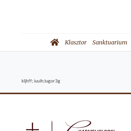
Klasztor
Sanktuarium
kljhff; iuuih;iugor3g