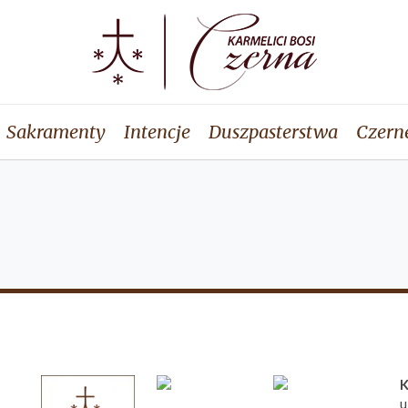
Sakramenty
Intencje
Duszpasterstwa
Czern
K
u