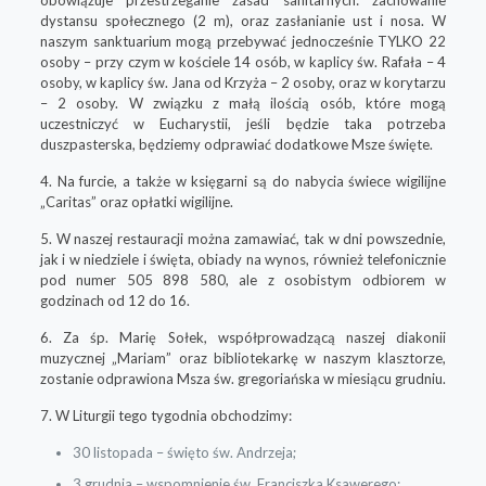
dystansu społecznego (2 m), oraz zasłanianie ust i nosa. W
naszym sanktuarium mogą przebywać jednocześnie TYLKO 22
osoby – przy czym w kościele 14 osób, w kaplicy św. Rafała – 4
osoby, w kaplicy św. Jana od Krzyża – 2 osoby, oraz w korytarzu
– 2 osoby. W związku z małą ilością osób, które mogą
uczestniczyć w Eucharystii, jeśli będzie taka potrzeba
duszpasterska, będziemy odprawiać dodatkowe Msze święte.
4. Na furcie, a także w księgarni są do nabycia świece wigilijne
„Caritas” oraz opłatki wigilijne.
5. W naszej restauracji można zamawiać, tak w dni powszednie,
jak i w niedziele i święta, obiady na wynos, również telefonicznie
pod numer 505 898 580, ale z osobistym odbiorem w
godzinach od 12 do 16.
6. Za śp. Marię Sołek, współprowadzącą naszej diakonii
muzycznej „Mariam” oraz bibliotekarkę w naszym klasztorze,
zostanie odprawiona Msza św. gregoriańska w miesiącu grudniu.
7. W Liturgii tego tygodnia obchodzimy:
30 listopada – święto św. Andrzeja;
3 grudnia – wspomnienie św. Franciszka Ksawerego;