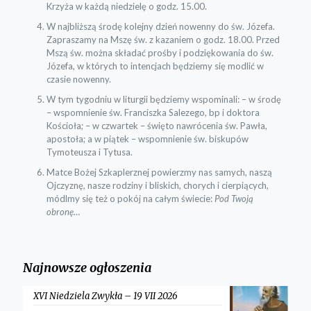
Krzyża w każdą niedzielę o godz. 15.00.
W najbliższą środę kolejny dzień nowenny do św. Józefa.
Zapraszamy na Mszę św. z kazaniem o godz. 18.00. Przed
Mszą św. można składać prośby i podziękowania do św.
Józefa, w których to intencjach będziemy się modlić w
czasie nowenny.
W tym tygodniu w liturgii będziemy wspominali: – w środę
– wspomnienie św. Franciszka Salezego, bp i doktora
Kościoła; – w czwartek – święto nawrócenia św. Pawła,
apostoła; a w piątek – wspomnienie św. biskupów
Tymoteusza i Tytusa.
Matce Bożej Szkaplerznej powierzmy nas samych, naszą
Ojczyznę, nasze rodziny i bliskich, chorych i cierpiących,
módlmy się też o pokój na całym świecie:
Pod Twoją
obronę…
Najnowsze ogłoszenia
XVI Niedziela Zwykła – 19 VII 2026