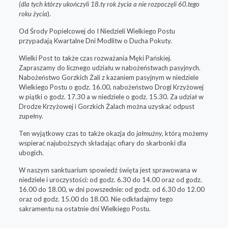
(dla tych którzy ukończyli 18.ty rok życia a nie rozpoczęli 60.tego
roku życia
).
Od Środy Popielcowej do I Niedzieli Wielkiego Postu
przypadają Kwartalne Dni Modlitw o Ducha Pokuty.
Wielki Post to także czas rozważania Męki Pańskiej.
Zapraszamy do licznego udziału w nabożeństwach pasyjnych.
Nabożeństwo Gorzkich Żali z kazaniem pasyjnym w niedziele
Wielkiego Postu o godz. 16.00, nabożeństwo Drogi Krzyżowej
w piątki o godz. 17.30 a w niedziele o godz. 15.30. Za udział w
Drodze Krzyżowej i Gorzkich Żalach można uzyskać odpust
zupełny.
Ten wyjątkowy czas to także okazja do
jałmużny
, którą możemy
wspierać najuboższych składając ofiary do skarbonki dla
ubogich.
W naszym sanktuarium spowiedź święta jest sprawowana w
niedziele i uroczystości: od godz. 6.30 do 14.00 oraz od godz.
16.00 do 18.00, w dni powszednie: od godz. od 6.30 do 12.00
oraz od godz. 15.00 do 18.00. Nie odkładajmy tego
sakramentu na ostatnie dni Wielkiego Postu.