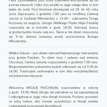
Pana. Zachowujemy post ścisły (całkowite wstrzymanie się od
potraw mięsnych i tylko trzy posiłki w ciągu całego dnia, w tym
jeden do syta).
Post ilościowy obowiązuje od 18. do 60. roku
życia. Zapraszamy o godzinie 7.00 rano na modlitwy Ciemnej
Jutrzni; w Godzini
e Miłosierdzia o 15.00 – odprawimy Drogę
Krzyżową na wzgórzu. Liturgia Wielkiego Piątku Męki Pańskiej
rozpocznie się w kościele o godz. 18.00. Adoracja Jezusa
w grobie będzie trwała całą noc. Także w ten dzień rozpoczyna
się 9–cio dniowa nowenna przed uroczystością Bożego
Miłosierdzia.
Wielka Sobota – jest dniem adoracji Najświętszego Sakramentu
przy grobie Pańskim. To dzień ciszy i zadumy nad śmiercią
Chrystusa. Ciemną Jutrznię rozpoczniemy o godzinie 7.00 rano.
Błogosławieństwo pokarmów będzie odbywało się od 9.00 do
16.00. Tradycyjnie zachowajmy w tym dniu wstrzemięźliwość
od pokarmów mięsnych.
Wieczorną WIGILIĘ PASCHALNĄ rozpoczniemy w sobotę
o godz. 19.00. Niech nikogo nie zabraknie na tej najważniejszej
i najbogatszej w ciągu roku liturgii Kościoła. Prosimy przynieść
ze sobą świece, aby czynnie uczestniczyć w liturgii światła
i odnowieniu przyrzeczeń chrzcielnych.