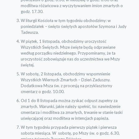
modlitwa różańcowa z wyczytywaniem imion zmarłych o
godz. 17.30.
W liturgii Kościoła w tym tygodniu obchodzimy: w
poniedziałek – święto świętych apostołów Szymona i Judy
Tadeusza.
W piątek, 1 listopada, obchodzimy uroczystość
Wszystkich Świętych. Msze święte będą odprawiane
według porządku niedzielnego. Przypominamy, że ta
uroczystość zobowiązuje nas do uczestnictwa we Mszy
świętej.
W sobotę, 2 listopada, obchodzimy wspomnienie
Wszystkich Wiernych Zmarłych – Dzień Zaduszny.
Dodatkowa Msza św. z procesją na przyklasztorny
cmentarz o godz. 10.00.
Od 1 do 8 listopada można zyskać odpust zupełny za
zmarłych. Warunki, jakie należy spełnić, to: nawiedzenie
cmentarza i modlitwa za zmarłych, trwanie w stanie łaski
uświęcającej oraz modlitwa w intencjach papieża.
W tym tygodniu przypada pierwszy piątek i pierwsza
sobota miesiąca.
W sobotę, po Mszy św. o godz. 6.30,
zmiana tajemnic Żywego Różańca.