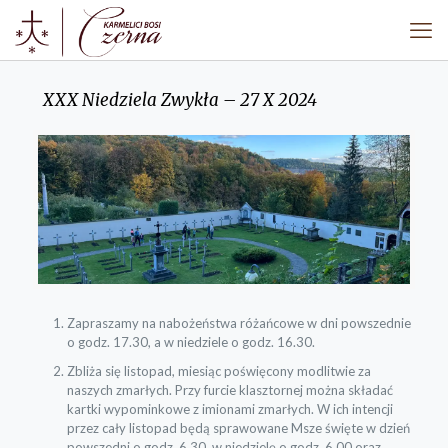
XXX Niedziela Zwykła – 27 X 2024
Zapraszamy na nabożeństwa różańcowe w dni powszednie
o godz. 17.30, a w niedziele o godz. 16.30.
Zbliża się listopad, miesiąc poświęcony modlitwie za
naszych zmarłych. Przy furcie klasztornej można składać
kartki wypominkowe z imionami zmarłych. W ich intencji
przez cały listopad będą sprawowane Msze święte w dzień
powszedni o godz. 6.30, w niedzielę o godz. 6.00 oraz