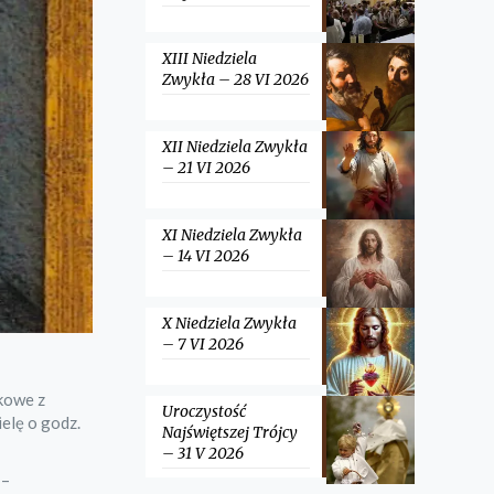
XIII Niedziela
Zwykła – 28 VI 2026
XII Niedziela Zwykła
– 21 VI 2026
XI Niedziela Zwykła
– 14 VI 2026
X Niedziela Zwykła
– 7 VI 2026
nkowe z
Uroczystość
elę o godz.
Najświętszej Trójcy
– 31 V 2026
 –