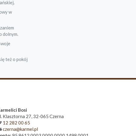
ańskiej.
iowy w
szaniem
b dolnym.
swoje
ię też o pokój
armelici Bosi
l. Klasztorna 27, 32-065 Czerna
12 282 00 65
czerna@karmel.pl
onto:
95 8612 0003 0000 0000 1498 0001