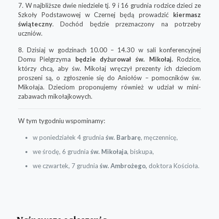
7. W najbliższe dwie niedziele tj. 9 i 16 grudnia rodzice dzieci ze
Szkoły Podstawowej w Czernej będą prowadzić
kiermasz
świąteczny
. Dochód będzie przeznaczony na potrzeby
uczniów.
8. Dzisiaj w godzinach 10.00 – 14.30 w sali konferencyjnej
Domu Pielgrzyma
będzie dyżurował św. Mikołaj.
Rodzice,
którzy chcą, aby św. Mikołaj wręczył prezenty ich dzieciom
proszeni są, o zgłoszenie się do Aniołów – pomocników św.
Mikołaja. Dzieciom proponujemy również w udział w mini-
zabawach mikołajkowych.
W tym tygodniu wspominamy:
w poniedziałek 4 grudnia
św. Barbarę
, męczennicę,
we środę, 6 grudnia
św. Mikołaja
, biskupa,
we czwartek, 7 grudnia
św. Ambrożego,
doktora Kościoła.