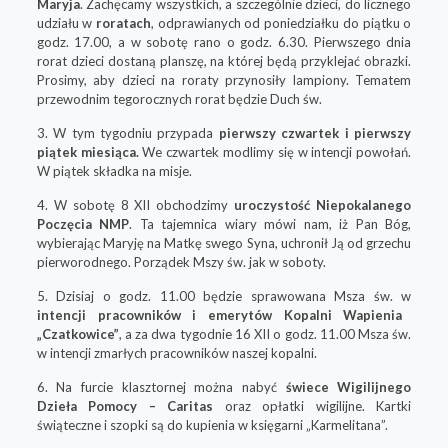
Maryja
. Zachęcamy wszystkich, a szczególnie dzieci, do licznego
udziału w
roratach
, odprawianych od poniedziałku do piątku o
godz. 17.00, a w sobotę rano o godz. 6.30. Pierwszego dnia
rorat dzieci dostaną planszę, na której będą przyklejać obrazki.
Prosimy, aby dzieci na roraty przynosiły lampiony. Tematem
przewodnim tegorocznych rorat będzie Duch św.
3. W tym tygodniu przypada
pierwszy czwartek i pierwszy
piątek miesiąca.
We czwartek modlimy się w intencji powołań.
W piątek składka na misje.
4. W sobotę 8 XII obchodzimy
uroczystość Niepokalanego
Poczęcia NMP
. Ta tajemnica wiary mówi nam, iż Pan Bóg,
wybierając Maryję na Matkę swego Syna, uchronił Ją od grzechu
pierworodnego. Porządek Mszy św. jak w soboty.
5. Dzisiaj o godz. 11.00 będzie sprawowana Msza św. w
intencji pracowników i emerytów Kopalni Wapienia
„Czatkowice”
, a za dwa tygodnie 16 XII o godz. 11.00 Msza św.
w intencji zmarłych pracowników naszej kopalni.
6. Na furcie klasztornej można nabyć
świece Wigilijnego
Dzieła Pomocy – Caritas
oraz opłatki wigilijne. Kartki
świąteczne i szopki są do kupienia w księgarni „Karmelitana”.