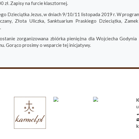
 zł. Zapisy na furcie klasztornej.
ego Dzieciątka Jezus
, w dniach 9/10/11 listopada 2019 r. W programi
any, Złota Uliczka, Sanktuarium Praskiego Dzieciątka, Zamek
.
 zostanie zorganizowana zbiórka pieniężna dla Wojciecha Godynia
u. Gorąco prosimy o wsparcie tej inicjatywy.
K
u
k