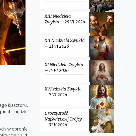
XIII Niedziela
Zwykła – 28 VI 2026
XII Niedziela Zwykła
– 21 VI 2026
XI Niedziela Zwykła
– 14 VI 2026
X Niedziela Zwykła
– 7 VI 2026
ego klasztoru,
ginął – będzie
Uroczystość
Najświętszej Trójcy
– 31 V 2026
ych w obronie
litycznych.
1