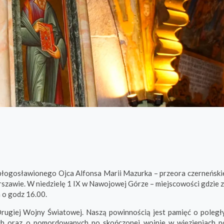
i błogosławionego Ojca Alfonsa Marii Mazurka – przeora czerneński
szawie. W niedzielę 1 IX w Nawojowej Górze – miejscowości gdzie z
 o godz 16.00.
rugiej Wojny Światowej.
Naszą powinnością jest pamięć o poległ
h oraz o pomordowanych po skończonej wojnie w więzieniach po