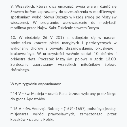
9. Wszystkich, którzy chcą umacniać swoja wiarę i dzielić się
Słowem bożym zapraszamy do uczestniczenia w modlitewnych
spotkaniach wokół Słowa Bożego w każdą środę po Mszy św
wieczornej. W programie: wprowadzenie do medytacji,
modlitwa przed Najśw. Sakr. Dzielenie słowem Bożym.
10. W niedzielę 26 V 2019 r. odbędzie się w naszym
sanktuarium koncert pieśni maryjnych i patriotycznych w
wykonaniu chórów z powiatu chrzanowskiego, olkuskiego i
krakowskiego. W uroczystości weźmie udział 10 chórów i
orkiestra dęta. Początek Mszą św. polową o godz. 13.00.
Serdecznie zapraszamy wszystkich miłośników śpiewu
chóralnego.
W tym tygodniu wspominamy:
* 14 V –
św. Macieja
– ucznia Pana Jezusa, wybrany przez Niego
do grona Apostołów
* 16 V –
św. Andrzeja Bobolę
– (1591-1657), polskiego jezuitę,
misjonarza wśród prawosławnych, zamęczonego przez
kozaków – patrona Polski.