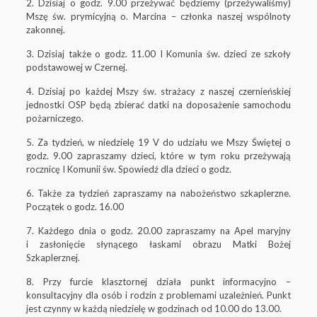
2. Dzisiaj o godz. 9.00 przeżywać będziemy (przeżywaliśmy)
Mszę św. prymicyjną
o. Marcina – członka naszej wspólnoty
zakonnej.
3. Dzisiaj także o godz. 11.00
I Komunia św.
dzieci ze szkoły
podstawowej w Czernej.
4. Dzisiaj po każdej Mszy św. strażacy z naszej czernieńskiej
jednostki OSP będą
zbierać datki
na doposażenie samochodu
pożarniczego.
5. Za tydzień, w niedzielę 19 V do udziału we Mszy Świętej o
godz. 9.00 zapraszamy dzieci, które w tym roku przeżywają
rocznicę I Komunii św.
Spowiedź dla dzieci o godz
.
6. Także za tydzień zapraszamy na
nabożeństwo szkaplerzne
.
Początek o godz. 16.00
7. Każdego dnia o godz.
20.00
zapraszamy na
Apel maryjny
i zasłonięcie
słynącego łaskami obrazu Matki Bożej
Szkaplerznej.
8. Przy furcie klasztornej działa
punkt informacyjno –
konsultacyjny
dla osób i rodzin z problemami uzależnień. Punkt
jest czynny w każdą niedzielę w godzinach od 10.00 do 13.00.