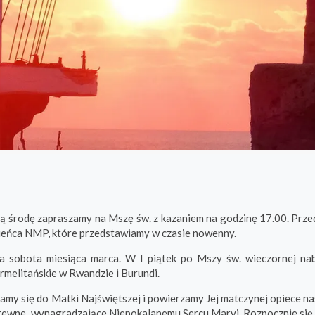
dą środę zapraszamy na Mszę św. z kazaniem na godzinę 17.00. Prz
bieńca NMP, które przedstawiamy w czasie nowenny.
za
sobota
miesiąca marca. W I piątek po Mszy św. wieczornej
na
armelitańskie w Rwandzie i Burundi.
camy się do Matki Najświętszej i powierzamy Jej matczynej opiece n
itewne, wynagradzające Niepokalanemu Sercu Maryi. Rozpocznie się