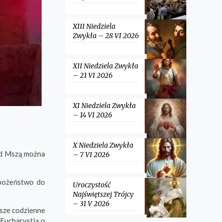
XIII Niedziela
Zwykła – 28 VI 2026
XII Niedziela Zwykła
– 21 VI 2026
XI Niedziela Zwykła
– 14 VI 2026
X Niedziela Zwykła
ed Mszą można
– 7 VI 2026
bożeństwo do
Uroczystość
Najświętszej Trójcy
– 31 V 2026
asze codzienne
 Eucharystią o