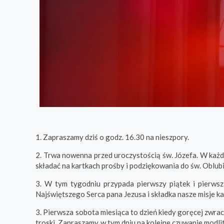
1. Zapraszamy dziś o godz. 16.30 na nieszpory.
2. Trwa nowenna przed uroczystością św. Józefa. W każ
składać na kartkach prośby i podziękowania do św. Oblu
3. W tym tygodniu przypada
pierwszy piątek i pierws
Najświętszego Serca pana Jezusa
i składka nasze misje k
3. Pierwsza sobota miesiąca to dzień kiedy goręcej zwra
troski. Zapraszamy w tym dniu na kolejne czuwanie modl