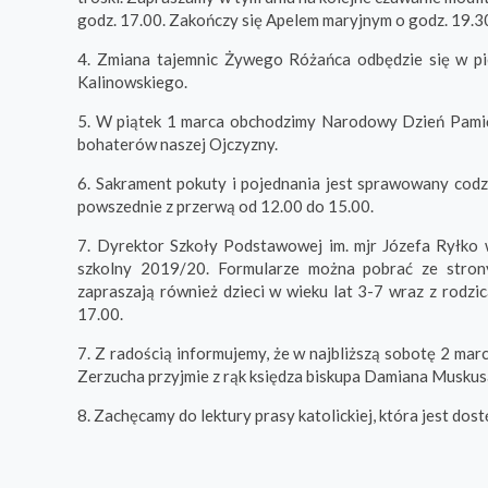
godz. 17.00. Zakończy się Apelem maryjnym o godz. 19.30
4. Zmiana tajemnic Żywego Różańca odbędzie się w pi
Kalinowskiego.
5. W piątek 1 marca obchodzimy Narodowy Dzień Pamięc
bohaterów naszej Ojczyzny.
6. Sakrament pokuty i pojednania jest sprawowany codzi
powszednie z przerwą od 12.00 do 15.00.
7. Dyrektor Szkoły Podstawowej im. mjr Józefa Ryłko 
szkolny 2019/20. Formularze można pobrać ze strony
zapraszają również dzieci w wieku lat 3-7 wraz z rodz
17.00.
7. Z radością informujemy, że w najbliższą sobotę 2 mar
Zerzucha przyjmie z rąk księdza biskupa Damiana Muskus
8. Zachęcamy do lektury prasy katolickiej, która jest dos