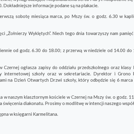
. Dokładniejsze informacje podane są na plakacie.
erwszą sobotę miesiąca marca, po Mszy św. o godz. 6.30 w kapli
i „Żołnierzy Wyklętych”. Niech tego dnia towarzyszy nam pamięć 
ennie od godz. 6.30 do 18.00; z przerwą w niedziele od 14.00 do 
w Czernej ogłasza zapisy do oddziału przedszkolnego oraz klasy 
 internetowej szkoły oraz w sekretariacie. Dyrektor i Grono
icami na Dzień Otwartych Drzwi szkoły, który odbędzie się 6 marc
ca w naszym klasztornym kościele w Czernej na Mszy św. o godz. 11
a święcenia diakonatu. Prosimy o modlitwę w intencji naszego współ
tępna w księgarni Karmelitana.