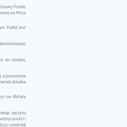
lowej Polski,
aszamy na Msze
eń. Punkt jest
nabożeństwach
h do udziału,
ę o powołania
wartek składka
icy św. Rafała
zakup sprzętu
wdzięczności i
iższy czwartek