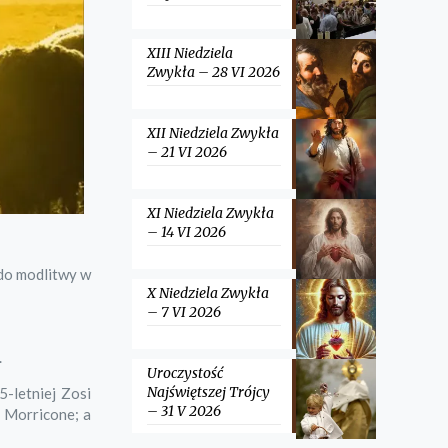
XIII Niedziela
Zwykła – 28 VI 2026
XII Niedziela Zwykła
– 21 VI 2026
XI Niedziela Zwykła
– 14 VI 2026
do modlitwy w
X Niedziela Zwykła
– 7 VI 2026
.
Uroczystość
Najświętszej Trójcy
5-letniej Zosi
– 31 V 2026
 Morricone; a