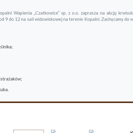
alni Wapienia „Czatkowice” sp. z o.o. zaprasza na akcję krwiod
 od 9 do 12 na sali widowiskowej na terenie Kopalni. Zachęcamy do w
ślnika;
a strażaków;
kuba.
K