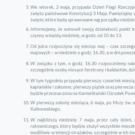
We wtorek, 2 maja, przypada Dzień Flagi Rzeczypo
święto państwowe Konstytucji 3 Maja. Pamiętajmy w 
święte, które będą sprawowane wg porządku niedzie
Informujemy, że wznowił swoją działalność punkt in
czynny w każdą niedzielę, w godz. od 10 do 13.
Od jutra rozpoczyna się miesiąc maj – czas szcze
majowych – w niedziele o godz. 16.30, a w dni powsz
W związku z tym, o godz. 16.30 rozpoczniemy nab
szczególnie osoby niosące feretrony i baldachim, dzi
W tym tygodniu przypada pierwszy czwartek miesią
kapłańskie i zakonne; pierwszy piątek oraz pierwsz
będzie przeznaczona na Karmelitański Ośrodek Powoł
W pierwszą sobotę miesiąca, 6 maja, po Mszy św. o
Kalinowskiego.
W najbliższą niedzielę 7 maja, przez cały dzie
ratowniczego, który będzie służył wszystkim miesz
modlitwie w intencji strażaków, szczególnie w ich ś