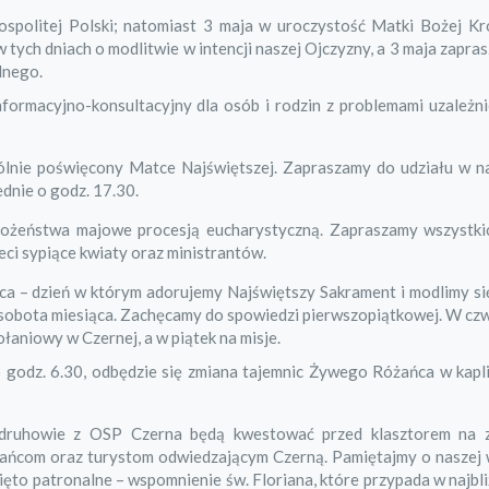
spolitej Polski; natomiast 3 maja w uroczystość Matki Bożej Kró
tych dniach o modlitwie w intencji naszej Ojczyzny, a 3 maja zapr
lnego.
formacyjno-konsultacyjny dla osób i rodzin z problemami uzależni
gólnie poświęcony Matce Najświętszej. Zapraszamy do udziału w 
ednie o godz. 17.30.
ożeństwa majowe procesją eucharystyczną. Zapraszamy wszystkic
eci sypiące kwiaty oraz ministrantów.
ca – dzień w którym adorujemy Najświętszy Sakrament i modlimy si
a sobota miesiąca. Zachęcamy do spowiedzi pierwszopiątkowej. W cz
aniowy w Czernej, a w piątek na misje.
 godz. 6.30, odbędzie się zmiana tajemnic Żywego Różańca w kapl
ń, druhowie z OSP Czerna będą kwestować przed klasztorem na 
kańcom oraz turystom odwiedzającym Czerną. Pamiętajmy o naszej 
więto patronalne – wspomnienie św. Floriana, które przypada w najbl