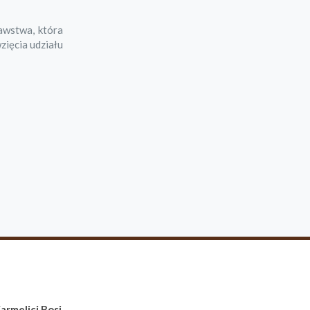
awstwa, która
zięcia udziału
armelici Bosi