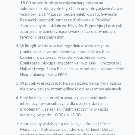
18.00 odbędzie się procesja eucharystyczna na
zakończenie oktawy Bożego Ciała oraz błogosławieństwo
wianków i ziół. Mszę św. będzie celebrował o. Sylwester
Rzepecki, neoprezbiter naszej Krakowskiej Prowincji.
Zapraszamy do udziału we Mszy św. Prymicyjnej i procesji.
Zapraszamy dzieci sypiące kwiatki, oraz osoby niosące
feretrony oraz baldachim.
W liturgii Kościoła w tym tygodniu obchodzimy: -w
poniedziałek – wspomnienie św. męczenników Karola
Lwangi i Towarzyszy, w środę – wspomnienie św.
Bonifacego, biskupa i męczennika, w piątek – uroczystość
Najświętszego Serca Pana Jezusa; w sobotę – wspomnienie
Niepokalanego Serca NMP.
W piątek w uroczystość Najświętszego Serca Pana Jezusa
nie obowiązuje wstrzemięźliwość od pokarmów mięsnych.
Przy furcie klasztornej prowadzi działalność punkt
informacyjno-konsultacyjny dla osób i rodzin z
problemami uzależnień. Punkt jest czynny w każdą
niedzielę od godz. 10.00 do 13.00.
Zapraszamy w dzisiejszą niedzielę na Koncert Pieśni
Maryjnych i Patriotycznych, Chórów i Orkiestr Dętych
powiatów krakowskiego, chrzanowskiego i olkuskiego.