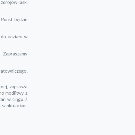
 zdrojów łask,
 Punkt będzie
 do udziału w
ą. Zapraszamy
 ratowniczego,
nej, zaprasza
no modlitwy z
kań w ciągu 7
 sanktuarium.