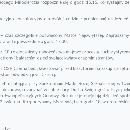
Bożego Miłosierdzia rozpocznie się o godz. 15.15. Korzystajmy ze
macyjno-konsultacyjny dla osób i rodzin z problemami uzależnień.
j – czas szczególnie poświęcony Matce Najświętszej. Zapraszamy
, a w dni powszednie o godz. 17.30.
dz. 18 rozpoczniemy nabożeństwa majowe procesją eucharystyczn
etrony i baldachim, dzieci sypiące kwiaty oraz ministrantów.
ie z OSP Czerna będą kwestować przed klasztorem na zakup sprzętu
rystom odwiedzającym Czerną.
 działająca przy Sanktuarium Matki Bożej Szkaplerznej w Czer
ie duchowe, rozpoznać w sobie dary Ducha Świętego i odkryć pięk
ch Ewangelizacyjnych Odnowy. Rekolekcje obejmują dziesięć spot
22 kwietnia. Rozpoczynamy Mszą świętą o godz. 18 w czerneńskim
listy;