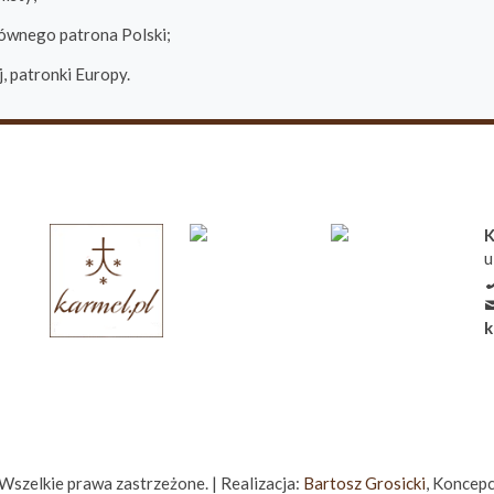
łównego patrona Polski;
j, patronki Europy.
K
u
k
zelkie prawa zastrzeżone. | Realizacja:
Bartosz Grosicki
, Koncepc