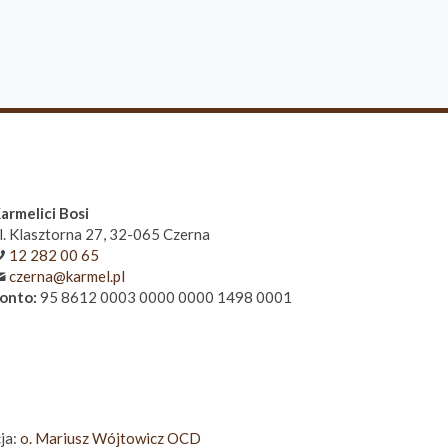
armelici Bosi
l. Klasztorna 27, 32-065 Czerna
12 282 00 65
czerna@karmel.pl
onto:
95 8612 0003 0000 0000 1498 0001
ja:
o. Mariusz Wójtowicz OCD