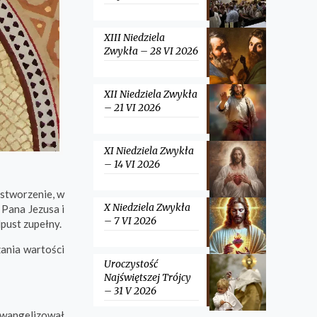
XIII Niedziela
Zwykła – 28 VI 2026
XII Niedziela Zwykła
– 21 VI 2026
XI Niedziela Zwykła
– 14 VI 2026
 stworzenie, w
X Niedziela Zwykła
 Pana Jezusa i
– 7 VI 2026
pust zupełny.
zania wartości
Uroczystość
Najświętszej Trójcy
– 31 V 2026
ewangelizował