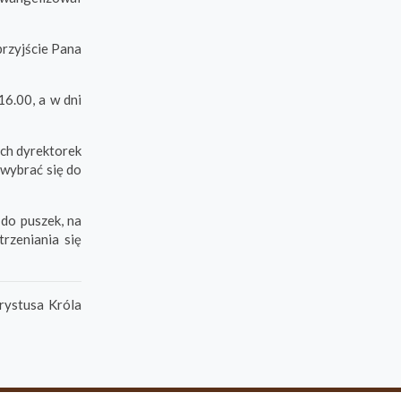
przyjście Pana
16.00, a w dni
ych dyrektorek
 wybrać się do
 do puszek, na
rzeniania się
rystusa Króla