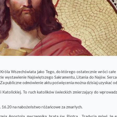
 Króla Wszechświata jako Tego, do którego ostatecznie wróci całe
zie wystawienie Najświętszego Sakramentu, Litania do Najśw. Serca
 Za publiczne odmówienie aktu poświęcenia można dzisiaj uzyskać od
i Katolickiej. To ruch katolików świeckich zmierzający do wprowad
odz. 16.20 na nabożeństwo różańcowe za zmarłych.
zeja Apostoła, męczennika, brata św. Piotra. Tradycja mówi, że 