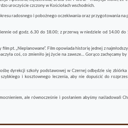
bardzo uroczyście czczony w Kościołach wschodnich.
, okresu radosnego i pobożnego oczekiwania oraz przygotowania na 
ennie od godz. 6.30 do 18.00; z przerwą w niedziele od 14.00 do 
 film pt. „Nieplanowane”. Film opowiada historię jednej z najmłodsz
zobaczyła coś, co zmieniło jej życie na zawsze… Gorąco zachęcamy by
prośbę dyrekcji szkoły podstawowej w Czernej odbędzie się zbiórka
zybkiego i kosztownego leczenia, aby nie dopuścić do rozprzest
mocnieniem, ale równocześnie i posłaniem abyśmy naśladowali Ch