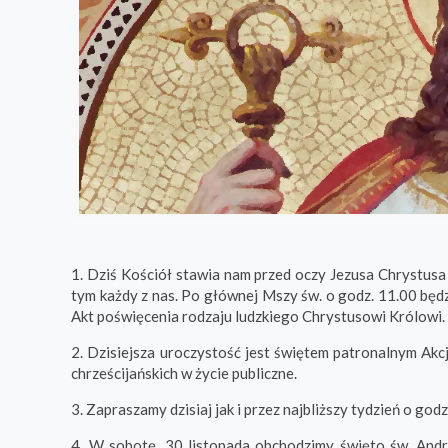
1. Dziś Kościół stawia nam przed oczy Jezusa Chrystusa
tym każdy z nas. Po głównej Mszy św. o godz. 11.00 będ
Akt poświęcenia rodzaju ludzkiego Chrystusowi Królowi.
2. Dzisiejsza uroczystość jest świętem patronalnym Akcj
chrześcijańskich w życie publiczne.
3. Zapraszamy dzisiaj jak i przez najbliższy tydzień o g
4. W sobotę, 30 listopada obchodzimy święto św. Andr