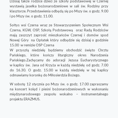
Dzisiaj także rodzice dzieci ze szkoły podstawowej w Czernej
wystawią
jasełka bożonarodzeniowe
w sali św. Rodziny przy
klasztorze. Przedstawienia odbędą się po Mszy św. o godz. 9.00
i po Mszy św. o godz. 11.00.
Sołtys wsi Czerna wraz ze Stowarzyszeniem Społecznym Wsi
Czerna, KGW, OSP, Szkołą Podstawową oraz Radą Rodziców
mają zaszczyt zaprosić mieszkańców Czernej i domów spod
Nowej Góry na
Opłatek
który odbędzie się dzisiaj o godzinie
15.00 w remizie OSP Czerna
W przyszłą niedzielę będziemy obchodzić święto Chrztu
Pańskiego, które kończy liturgiczny okres Narodzenia
Pańskiego.
Zachęcamy do
adoracji
Jezusa Eucharystycznego
w kaplicy św. Jana od Krzyża w każdą niedzielę od godz.
7.00
do 16.30
. O godz. 15.00 w każdą niedzielę w tej kaplicy
odmawiamy koronkę do
Miłosierdzia Bożego.
W sobotę 12 stycznia po Mszy św. o godz. 17.00 zapraszamy
na
koncert kolęd i pieśni
bożonarodzeniowych w wykonaniu
międzynarodowego zespołu wokalno – instrumentalnego
projektu ERAZMUS.