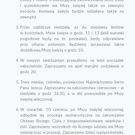
i uczestniczenie we Mszy świętej także na zewnątrz
kościoła. Komunia święta będzie udzielana także na
zewnątrz.
Przez najbliższe niedziele, aż do zniesienia limitów
w kościołach, Msze święte o godz. 11 i 13 (jeśli warunki
pogodowe będą na to pozwalać), będą odprawiane
przy ołtarzu polowym. Będziemy sprawować także
dodatkową Mszę świętą o godz. 10.
W naszym sanktuarium przeszliśmy na letni porządek
nabożeństw. Zapraszamy na apel maryjny codziennie o
godz. 20.
Trwa miesiąc czerwiec, poświęcony Najświętszemu Sercu
Pana Jezusa. Zapraszamy na nabożeństwa czerwcowe – w
niedziele o godz. 16.30, a w dni powszednie po Mszy
świętej wieczornej.
W czwartek, 10 czerwca, po Mszy świętej wieczornej,
odbędzie się procesja eucharystyczna na zakończenie
Oktawy Bożego Ciała z błogosławieństwem wianków i
ziół. Zapraszamy wszystkich do licznego udziału we Mszy
świętej oraz w procesji. Zapraszamy dzieci sypiące kwiatki,