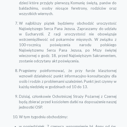
dzieci które przyjęły pierwszą Komunię świętą, panów do
baldachimu, osoby niosące feretrony, rodziców oraz
wszystkich wiernych.
W najbliższy piątek będziemy obchodzić uroczystość
Najświętszego Serca Pana Jezusa. Zapraszamy do udziału
w Eucharystii. Z racji uroczystości nie obowiązuje
wstrzemięźliwość od pokarmów mięsnych. W związku z
100-rocznicą poświęcenia narodu polskiego
Najświętszemu Sercu Pana Jezusa, po Mszy świętej
wieczornej o godz. 18, przed Najświętszym Sakramentem,
zostanie odczytany akt poświęcenia.
Pragniemy poinformować, że przy furcie klasztornej
wznowił działalność punkt informacyjno-konsultacyjny dla
osób i rodzin z problemami uzależnień. Punkt jest czynny w
każdą niedzielę w godzinach od 10 do 13.
Dzisiaj, członkowie Ochotniczej Straży Pożarnej z Czernej
będą zbierać przed kościołem datki na doposażenie naszej
jednostki OSP.
W tym tygodniu obchodzimy:
w poniedziałek, 7 czerwca, wspomnienie bł. Anny od św.