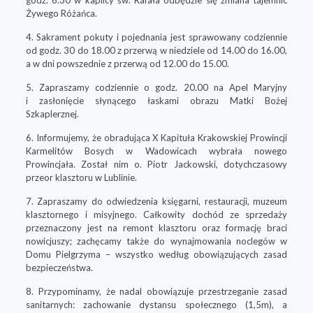
Żywego Różańca.
4. Sakrament pokuty i pojednania jest sprawowany codziennie
od godz. 30 do 18.00 z przerwą w niedziele od 14.00 do 16.00,
a w dni powszednie z przerwą od 12.00 do 15.00.
5. Zapraszamy codziennie o godz. 20.00 na Apel Maryjny
i zasłonięcie słynącego łaskami obrazu Matki Bożej
Szkaplerznej.
6. Informujemy, że obradująca X Kapituła Krakowskiej Prowincji
Karmelitów Bosych w Wadowicach wybrała nowego
Prowincjała. Został nim o. Piotr Jackowski, dotychczasowy
przeor klasztoru w Lublinie.
7. Zapraszamy do odwiedzenia księgarni, restauracji, muzeum
klasztornego i misyjnego. Całkowity dochód ze sprzedaży
przeznaczony jest na remont klasztoru oraz formację braci
nowicjuszy; zachęcamy także do wynajmowania noclegów w
Domu Pielgrzyma – wszystko według obowiązujących zasad
bezpieczeństwa.
8. Przypominamy, że nadal obowiązuje przestrzeganie zasad
sanitarnych: zachowanie dystansu społecznego (1,5m), a