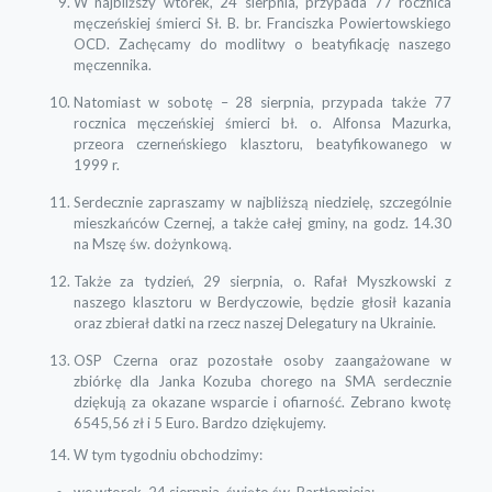
W najbliższy wtorek, 24 sierpnia, przypada 77 rocznica
męczeńskiej śmierci Sł. B. br. Franciszka Powiertowskiego
OCD. Zachęcamy do modlitwy o beatyfikację naszego
męczennika.
Natomiast w sobotę – 28 sierpnia, przypada także 77
rocznica męczeńskiej śmierci bł. o. Alfonsa Mazurka,
przeora czerneńskiego klasztoru, beatyfikowanego w
1999 r.
Serdecznie zapraszamy w najbliższą niedzielę, szczególnie
mieszkańców Czernej, a także całej gminy, na godz. 14.30
na Mszę św. dożynkową.
Także za tydzień, 29 sierpnia, o. Rafał Myszkowski z
naszego klasztoru w Berdyczowie, będzie głosił kazania
oraz zbierał datki na rzecz naszej Delegatury na Ukrainie.
OSP Czerna oraz pozostałe osoby zaangażowane w
zbiórkę dla Janka Kozuba chorego na SMA serdecznie
dziękują za okazane wsparcie i ofiarność. Zebrano kwotę
6545,56 zł i 5 Euro. Bardzo dziękujemy.
W tym tygodniu obchodzimy:
we wtorek, 24 sierpnia, święto św. Bartłomieja;