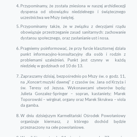
Przypominamy, że została zniesiona w naszej archidiecezji
dyspensa od obowiązku niedzielnego i świątecznego
uczestnictwa we Mszy świętej.
Przypominamy także, że w związku z decyzjami rządu
obowiązuje przestrzeganie zasad sanitarnych: zachowanie
dystansu społecznego, oraz zasłanianie ust i nosa.
Pragniemy poinformować, że przy furcie klasztornej działa
punkt informacyjno-konsultacyjny dla osób i rodzin z
problemami uzależnień. Punkt jest czynny w każdą
niedzielę w godzinach od 10 do 13.
Zapraszamy dzisiaj, bezpośrednio po Mszy św. o godz. 11,
na „Koncert muzyki dawnej” z czasów św. Jana od Krzyża i
św. Teresy od Jezusa. Wykonawcami utworów będą:
Julieta Gonzalez-Springer – sopran, kastaniety; Marek
Toporowski – wirginał, organy oraz Marek Skrukwa – viola
da gamba.
W dniu dzisiejszym Karmelitański Ośrodek Powołaniowy
organizuje kiermasz, z którego dochód będzie
przeznaczony na cele powołaniowe.