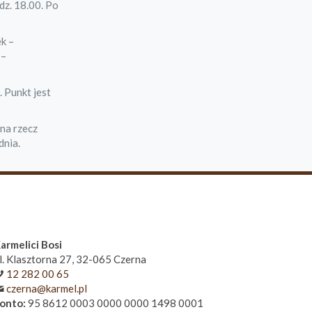
dz. 18.00. Po
k –
 –
. Punkt jest
 na rzecz
dnia.
armelici Bosi
l. Klasztorna 27, 32-065 Czerna
12 282 00 65
czerna@karmel.pl
onto:
95 8612 0003 0000 0000 1498 0001