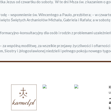
tka Jezus od czwartku do soboty. W te dni Msza św. z kazaniem o go
rodę – wspomnienie św. Wincentego a Paulo, prezbitera; – w czwarte
święto Świętych Archaniołów Michała, Gabriela i Rafała; a w sobotę
nformacyjno-konsultacyjny dla osób i rodzin z problemami uzależnień
a wspólną modlitwę, za wszelkie przejawy życzliwości i ofiarności
, Siostry i ,błogosławionej niedzieli i pełnego pokoju nowego tygo
K
u
k