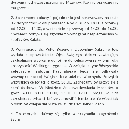
dyspensy od uczestniczenia we Mszy św. Kto nie przyjdzie nie
ma grzechu.
2.
Sakrament pokuty i pojednania
jest sprawowany na razie
jak dotychczas: w dni powszednie od 6.30 do 18.00 z przerwą
od 12.00 – 14.00, a w niedziele z przerwą od 14.00 do 16.00.
Spowiedź odbywa się zgodnie z wymogami bezpieczeństwa w
kaplicy św. Rafała.
3. Kongregacja ds. Kultu Bożego i Dyscypliny Sakramentów
wydała z upoważnienia Ojca Świętego dekret zawierający
uaktualnione wytyczne odnośnie do celebrowania w tym roku
uroczystości Wielkiego Tygodnia. W związku z tym:
Wszystkie
celebracje Triduum Paschalnego będą się odbywały
wewnątrz naszej świątyni bez udziału wiernych.
Początek
wszystkich celebracji o godz. 18.00. Zachęcamy by łączyć się z
nami duchowo. W Niedziele Zmartwychwstania Msze św. o
godz. 6.00, 9.00, 11.00, 13.00 i 17.00. Mogą w nich
uczestniczyć tylko ci, którzy zamówili intencję, ale nie więcej jak
5 osób. W kolejne dni Msze św. z udziałem tylko 5 osób.
4. Do chorych udajemy się tylko
w przypadku zagrożenia
życia
.